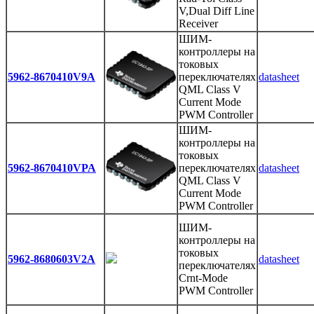
V,Dual Diff Line
Receiver
ШИМ-
контроллеры на
токовых
5962-8670410V9A
переключателях
datasheet
QML Class V
Current Mode
PWM Controller
ШИМ-
контроллеры на
токовых
5962-8670410VPA
переключателях
datasheet
QML Class V
Current Mode
PWM Controller
ШИМ-
контроллеры на
токовых
5962-8680603V2A
datasheet
переключателях
Crnt-Mode
PWM Controller