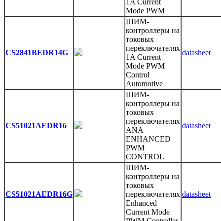
1A Current
Mode PWM
ШИМ-
контроллеры на
токовых
переключателях
CS2841BEDR14G
datasheet
1A Current
Mode PWM
Control
Automotive
ШИМ-
контроллеры на
токовых
переключателях
CS51021AEDR16
datasheet
ANA
ENHANCED
PWM
CONTROL
ШИМ-
контроллеры на
токовых
CS51021AEDR16G
переключателях
datasheet
Enhanced
Current Mode
PWM Controller