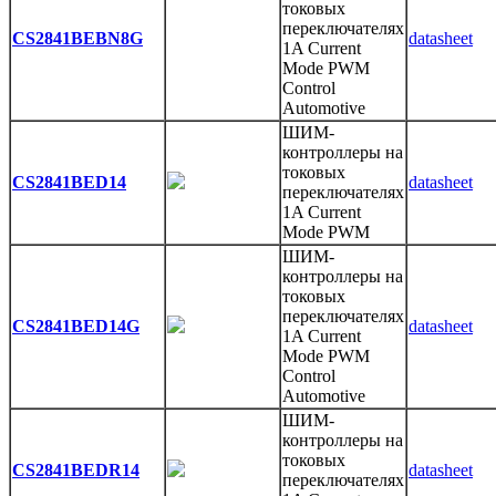
токовых
переключателях
CS2841BEBN8G
datasheet
1A Current
Mode PWM
Control
Automotive
ШИМ-
контроллеры на
токовых
CS2841BED14
datasheet
переключателях
1A Current
Mode PWM
ШИМ-
контроллеры на
токовых
переключателях
CS2841BED14G
datasheet
1A Current
Mode PWM
Control
Automotive
ШИМ-
контроллеры на
токовых
CS2841BEDR14
datasheet
переключателях