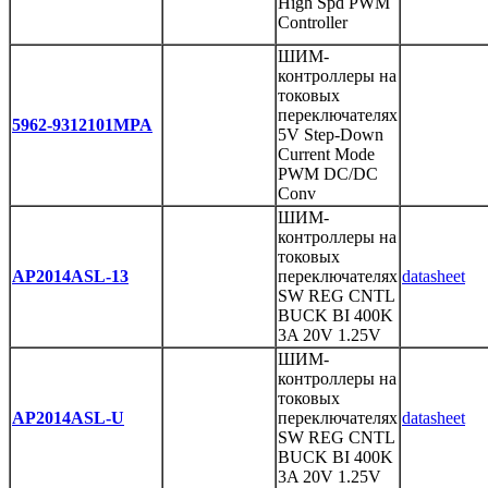
High Spd PWM
Controller
ШИМ-
контроллеры на
токовых
переключателях
5962-9312101MPA
5V Step-Down
Current Mode
PWM DC/DC
Conv
ШИМ-
контроллеры на
токовых
AP2014ASL-13
переключателях
datasheet
SW REG CNTL
BUCK BI 400K
3A 20V 1.25V
ШИМ-
контроллеры на
токовых
AP2014ASL-U
переключателях
datasheet
SW REG CNTL
BUCK BI 400K
3A 20V 1.25V