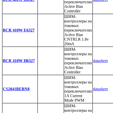
переключателях
Active Bias
Controller
ШИМ-
контроллеры на
токовых
BCR 410W E6327
переключателях
Active Bias
CNTRLR 1.8v
20mA
ШИМ-
контроллеры на
токовых
BCR 410W H6327
datasheet
переключателях
Active Bias
Controller
ШИМ-
контроллеры на
токовых
CS2841BEBN8
datasheet
переключателях
1A Current
Mode PWM
ШИМ-
контроллеры на