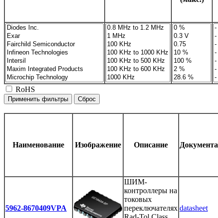
RoHS
Наименование
Изображение
Описание
Документ
ШИМ-
контроллеры на
токовых
5962-8670409VPA
переключателях
datasheet
Rad-Tol Class