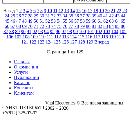
Назад 1
2
3
4
5
6
7
8
9
10
11
12
13
14
15
16
17
18
19
20
21
22
23
24
25
26
27
28
29
30
31
32
33
34
35
36
37
38
39
40
41
42
43
44
45
46
47
48
49
50
51
52
53
54
55
56
57
58
59
60
61
62
63
64
65
66
67
68
69
70
71
72
73
74
75
76
77
78
79
80
81
82
83
84
85
86
87
88
89
90
91
92
93
94
95
96
97
98
99
100
101
102
103
104
105
106
107
108
109
110
111
112
113
114
115
116
117
118
119
120
121
122
123
124
125
126
127
128
129
Вперед
Страница 1 из 129
Главная
О компании
Услуги
Публикации
Каталог
Контакты
Клиентам
Vital Electronics © Все права защищены,
САНКТ-ПЕТЕРБУРГ
2002 – 2026
+7(812) 325-97-92