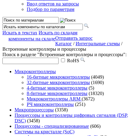
Ввод ответов на запросы
Подбор по параметрам
Искать в текстах
Искать по складам
Отправить запрос
компоненты на складе
Каталог
/
Интегральные схемы
/
Встроенные контроллеры и процессоры
Поиск в разделе "Встроенные контроллеры и процессоры":
RoHS
Микроконтроллеры
16-битные микроконтроллеры
(4049)
32-битные микроконтроллеры
(1690)
4-битные микроконтроллеры
(5)
8-битные микроконтроллеры
(18320)
Микроконтроллеры ARM
(3672)
РЧ микроконтроллеры
(251)
Микропроцессоры
(3358)
Процессоры и контроллеры цифровых сигналов (DSP,
DSC)
(3458)
Процессоры - специализированные
(606)
Системы на кристалле (SoC)