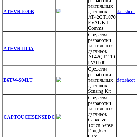
разработки
тактильных
ATEVK1070B
датчиков
datasheet
AT42QT1070
EVAL Kit
Comms
Средства
разработки
тактильных
ATEVK1110A
датчиков
AT42QT1110
Eval Kit
Средства
разработки
B6TW-S04LT
тактильных
datasheet
датчиков
Sensing Kit
Средства
разработки
тактильных
датчиков
CAPTOUCHSENSEDC
Capactve
Touch Sense
Daughter
Card