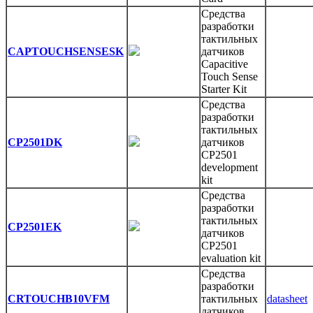
Средства
разработки
тактильных
CAPTOUCHSENSESK
датчиков
Capacitive
Touch Sense
Starter Kit
Средства
разработки
тактильных
CP2501DK
датчиков
CP2501
development
kit
Средства
разработки
тактильных
CP2501EK
датчиков
CP2501
evaluation kit
Средства
разработки
CRTOUCHB10VFM
тактильных
datasheet
датчиков