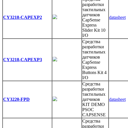
разработки
тактильных
датчиков
CY3218-CAPEXP2
datasheet
CapSense
Express
Slider Kit 10
I/O
Средства
разработки
тактильных
датчиков
CY3218-CAPEXP3
CapSense
Express
Buttons Kit 4
I/O
Средства
разработки
тактильных
CY3220-FPD
датчиков
datasheet
KIT DEMO
PSOC
CAPSENSE
Средства
разработки