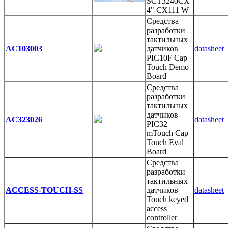
SCT3240CX
4" CX111 W
Средства
разработки
тактильных
AC103003
датчиков
datasheet
PIC10F Cap
Touch Demo
Board
Средства
разработки
тактильных
датчиков
AC323026
datasheet
PIC32
mTouch Cap
Touch Eval
Board
Средства
разработки
тактильных
ACCESS-TOUCH-SS
датчиков
datasheet
Touch keyed
access
controller