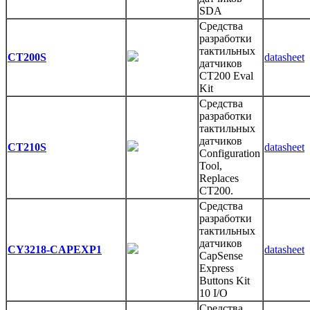
SDA
Средства
разработки
тактильных
CT200S
datasheet
датчиков
CT200 Eval
Kit
Средства
разработки
тактильных
датчиков
CT210S
datasheet
Configuration
Tool,
Replaces
CT200.
Средства
разработки
тактильных
датчиков
CY3218-CAPEXP1
datasheet
CapSense
Express
Buttons Kit
10 I/O
Средства