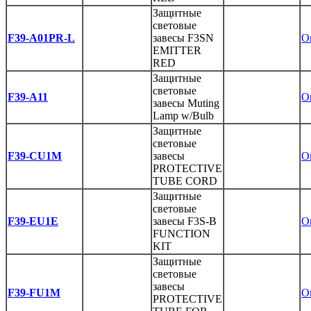
Защитные
световые
F39-A01PR-L
завесы F3SN
O
EMITTER
RED
Защитные
световые
F39-A11
O
завесы Muting
Lamp w/Bulb
Защитные
световые
F39-CU1M
завесы
O
PROTECTIVE
TUBE CORD
Защитные
световые
F39-EU1E
завесы F3S-B
O
FUNCTION
KIT
Защитные
световые
завесы
F39-FU1M
O
PROTECTIVE