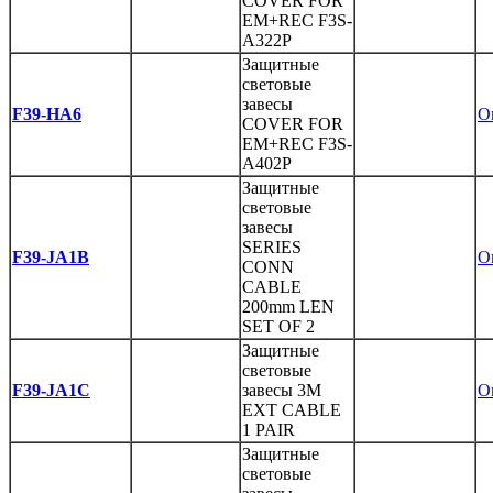
COVER FOR
EM+REC F3S-
A322P
Защитные
световые
завесы
F39-HA6
O
COVER FOR
EM+REC F3S-
A402P
Защитные
световые
завесы
SERIES
F39-JA1B
O
CONN
CABLE
200mm LEN
SET OF 2
Защитные
световые
F39-JA1C
завесы 3M
O
EXT CABLE
1 PAIR
Защитные
световые