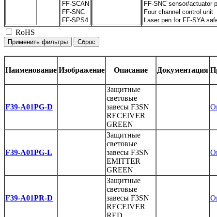
RoHS
Наименование
Изображение
Описание
Документация
П
Защитные
световые
F39-A01PG-D
завесы F3SN
O
RECEIVER
GREEN
Защитные
световые
F39-A01PG-L
завесы F3SN
O
EMITTER
GREEN
Защитные
световые
F39-A01PR-D
завесы F3SN
O
RECEIVER
RED