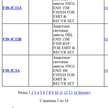
завесы SNGL
F39-JC15A
END 15M
O
F3SN/H FOR
EMIT &
RECVR SET
Защитные
световые
завесы DBL
F39-JC15B
END 15M
O
F3SP-B1P
FOR EMIT &
RECVR SET
Защитные
световые
завесы SNGL
F39-JC3A
END 3M
O
F3SN/H FOR
EMIT &
RECVR SET
Назад 1
2
3
4
5
6
7
8
9
10
11
12
13
14
Вперед
Страница 1 из 14