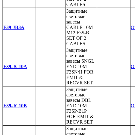
CABLES
Защитные
световые
завесы
F39-JB3A
CABLE 10M
O
M12 F3S-B
SET OF 2
CABLES
Защитные
световые
завесы SNGL
F39-JC10A
END 10M
O
F3SN/H FOR
EMIT &
RECVR SET
Защитные
световые
завесы DBL
F39-JC10B
END 10M
O
F3SP-B1P
FOR EMIT &
RECVR SET
Защитные
световые