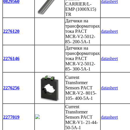
0829560
datasheet
CARRIER/L-
EMP (1000X15)
TR
Датчики на
трансформаторах
2276120
тока PACT
datasheet
MCR-V2-5012-
85- 200-5A-1
Датчики на
трансформаторах
2276146
тока PACT
datasheet
MCR-V2-5012-
85- 300-5A-1
Current
Transformer
2276256
Sensors PACT
datasheet
MCR-V2- 8015-
105- 400-5A-1
Current
Transformer
2277019
Sensors PACT
datasheet
MCR-V1- 21-44-
50-5A-1