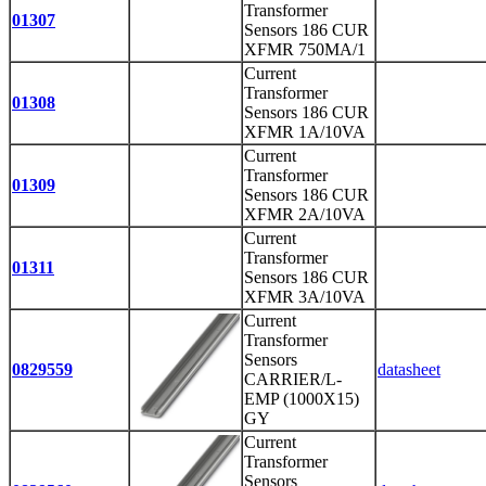
Transformer
01307
Sensors 186 CUR
XFMR 750MA/1
Current
Transformer
01308
Sensors 186 CUR
XFMR 1A/10VA
Current
Transformer
01309
Sensors 186 CUR
XFMR 2A/10VA
Current
Transformer
01311
Sensors 186 CUR
XFMR 3A/10VA
Current
Transformer
Sensors
0829559
datasheet
CARRIER/L-
EMP (1000X15)
GY
Current
Transformer
Sensors