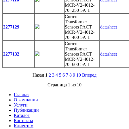
MCR-V2-4012-
70- 250-5A-1
Current
Transformer
2277129
Sensors PACT
datasheet
MCR-V2-4012-
70- 400-5A-1
Current
Transformer
2277132
Sensors PACT
datasheet
MCR-V2-4012-
70- 600-5A-1
Назад 1
2
3
4
5
6
7
8
9
10
Вперед
Страница 1 из 10
Главная
О компании
Услуги
Публикации
Каталог
Контакты
Клиентам