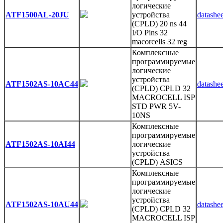
логические
ATF1500AL-20JU
устройства
datashee
(CPLD) 20 ns 44
I/O Pins 32
macorcells 32 reg
Комплексные
программируемые
логические
устройства
ATF1502AS-10AC44
datashee
(CPLD) CPLD 32
MACROCELL ISP
STD PWR 5V-
10NS
Комплексные
программируемые
ATF1502AS-10AI44
логические
устройства
(CPLD) ASICS
Комплексные
программируемые
логические
устройства
ATF1502AS-10AU44
datashee
(CPLD) CPLD 32
MACROCELL ISP