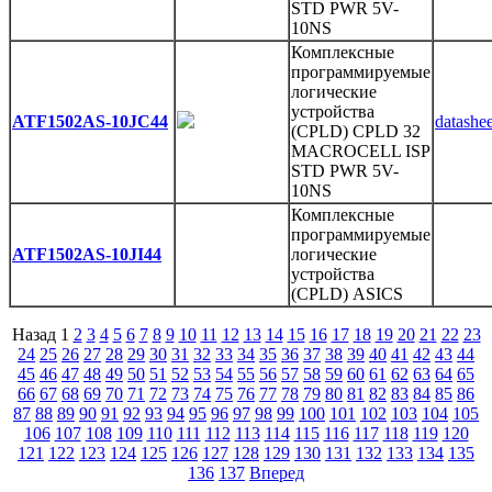
STD PWR 5V-
10NS
Комплексные
программируемые
логические
устройства
ATF1502AS-10JC44
datashee
(CPLD) CPLD 32
MACROCELL ISP
STD PWR 5V-
10NS
Комплексные
программируемые
ATF1502AS-10JI44
логические
устройства
(CPLD) ASICS
Назад 1
2
3
4
5
6
7
8
9
10
11
12
13
14
15
16
17
18
19
20
21
22
23
24
25
26
27
28
29
30
31
32
33
34
35
36
37
38
39
40
41
42
43
44
45
46
47
48
49
50
51
52
53
54
55
56
57
58
59
60
61
62
63
64
65
66
67
68
69
70
71
72
73
74
75
76
77
78
79
80
81
82
83
84
85
86
87
88
89
90
91
92
93
94
95
96
97
98
99
100
101
102
103
104
105
106
107
108
109
110
111
112
113
114
115
116
117
118
119
120
121
122
123
124
125
126
127
128
129
130
131
132
133
134
135
136
137
Вперед