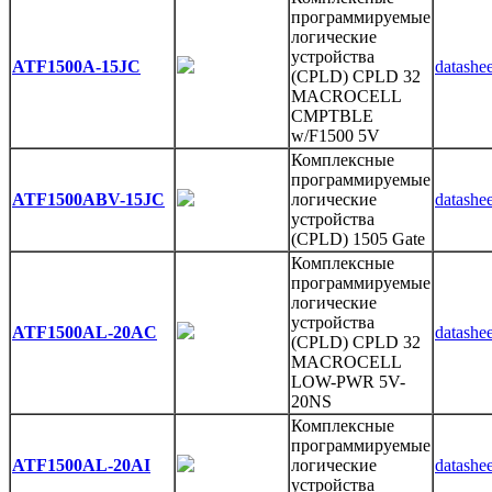
программируемые
логические
устройства
ATF1500A-15JC
datashee
(CPLD) CPLD 32
MACROCELL
CMPTBLE
w/F1500 5V
Комплексные
программируемые
ATF1500ABV-15JC
логические
datashee
устройства
(CPLD) 1505 Gate
Комплексные
программируемые
логические
устройства
ATF1500AL-20AC
datashee
(CPLD) CPLD 32
MACROCELL
LOW-PWR 5V-
20NS
Комплексные
программируемые
ATF1500AL-20AI
логические
datashee
устройства