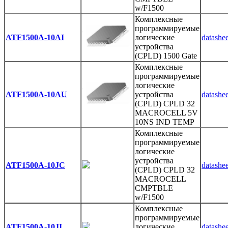
w/F1500
Комплексные
программируемые
ATF1500A-10AI
логические
datashee
устройства
(CPLD) 1500 Gate
Комплексные
программируемые
логические
ATF1500A-10AU
устройства
datashee
(CPLD) CPLD 32
MACROCELL 5V
10NS IND TEMP
Комплексные
программируемые
логические
устройства
ATF1500A-10JC
datashee
(CPLD) CPLD 32
MACROCELL
CMPTBLE
w/F1500
Комплексные
программируемые
ATF1500A-10JI
логические
datashee