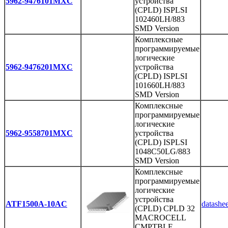
5962-9476101MXC
устройства
(CPLD) ISPLSI
102460LH/883
SMD Version
Комплексные
программируемые
логические
5962-9476201MXC
устройства
(CPLD) ISPLSI
101660LH/883
SMD Version
Комплексные
программируемые
логические
5962-9558701MXC
устройства
(CPLD) ISPLSI
1048C50LG/883
SMD Version
Комплексные
программируемые
логические
устройства
ATF1500A-10AC
datashee
(CPLD) CPLD 32
MACROCELL
CMPTBLE