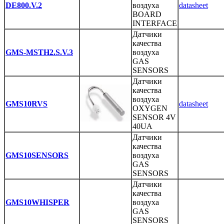
DE800.V.2
воздуха
datasheet
BOARD
INTERFACE
Датчики
качества
GMS-MSTH2.S.V.3
воздуха
GAS
SENSORS
Датчики
качества
воздуха
GMS10RVS
datasheet
OXYGEN
SENSOR 4V
40UA
Датчики
качества
GMS10SENSORS
воздуха
GAS
SENSORS
Датчики
качества
GMS10WHISPER
воздуха
GAS
SENSORS